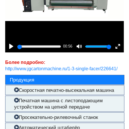
00:56
Play
Mute
Enter
fullsc
Более подробно:
http://www.jgcartonmachine.ru/1-3-single-facer/226641/
Продукция
Скоростная печатно-высекальная машина
Печатная машина с листоподающим
устройством на цепной передаче
Просекательно-рилевочный станок
Автоматический штабелёр