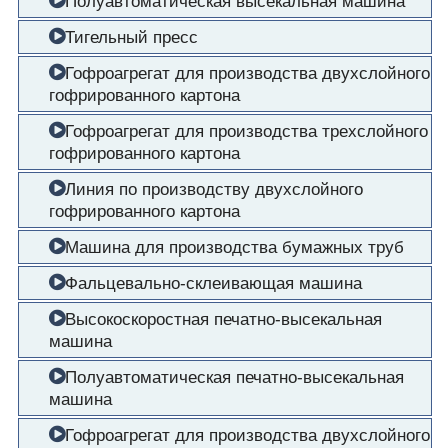
Полуавтоматическая высекальная машина
Тигельный пресс
Гофроагрегат для производства двухслойного
гофрированного картона
Гофроагрегат для производства трехслойного
гофрированного картона
Линия по производству двухслойного
гофрированного картона
Машина для производства бумажных труб
Фальцевально-склеивающая машина
Высокоскоростная печатно-высекальная
машина
Полуавтоматическая печатно-высекальная
машина
Гофроагрегат для производства двухслойного