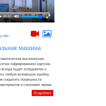
00:33
Mute
Enter
fullscreen
y-die-
альная машина
томатическая высекальная
сечки гофрированного картона.
 всегда будет осведомлен о
ить любую возникшую ошибку.
м сократить погрешности
 материалов и сэкономит время.
Подробнее