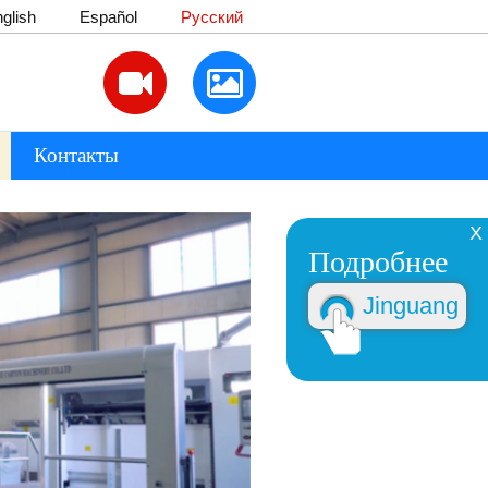
glish
Español
Русский
Контакты
X
Подробнее
Jinguang