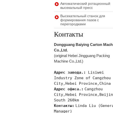
Автоматический ротационный
высекальный пресс
Высекательный станок для
формирования пазов с
перегородками
Контакты
Dongguang Baiying Carton Mach
Co.,Ltd.
(original Hebei Jingguang Packing
Machine Co.,Ltd.)
Адрес завода.:
Lisiwei
Industry Zone of Cangzhou
City,Hebei Province,Chin
Адрес офиса.:
Cangzhou
City,Hebei Province,Beiji
South 260km
Контакты:
Linda Liu (Gener
Manager)