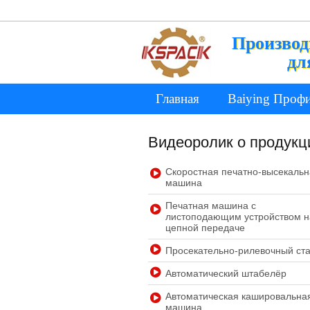
Производ
дл
Главная
Baiying Проф
Видеоролик о продукц
Скоростная печатно-высекаль
машина
Печатная машина с
листоподающим устройством н
цепной передаче
Просекательно-рилевочный ст
Автоматический штабелёр
Автоматическая кашировальна
машина