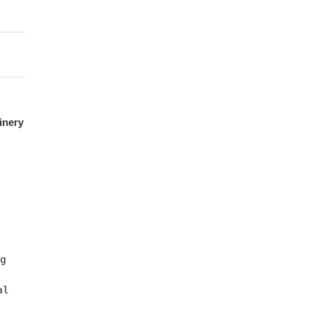
inery
a
ng
al