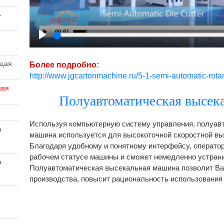
-
Play
ющая
Более подробно:
http://www.jgcartonmachine.ru/5-1-semi-automatic-rotar
cutter/226661
ная
Полуавтоматическая высек
Используя компьютерную систему управления, полуав
а
машина используется для высокоточной скоростной вы
Благодаря удобному и понятному интерфейсу, оператор
рабочем статусе машины и сможет немедленно устран
а
Полуавтоматическая высекальная машина позволит Ва
производства, повысит рациональность использования