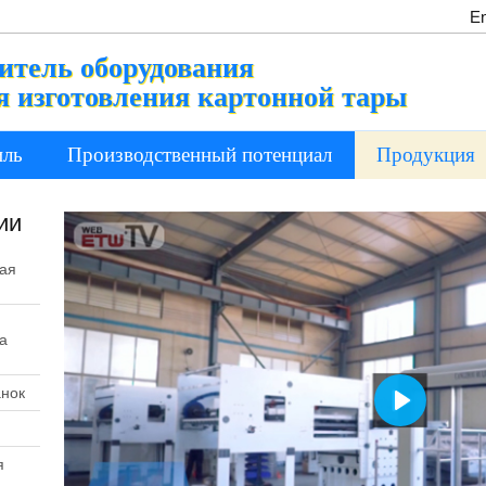
En
итель оборудования
я изготовления картонной тары
иль
Производственный потенциал
Продукция
ии
ная
а
анок
Play
я