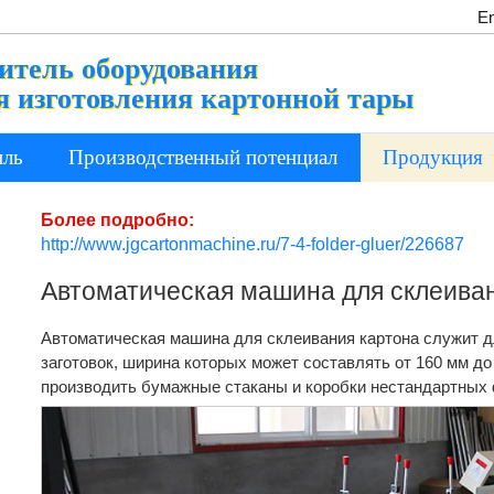
En
итель оборудования
я изготовления картонной тары
иль
Производственный потенциал
Продукция
Более подробно:
http://www.jgcartonmachine.ru/7-4-folder-gluer/226687
Автоматическая машина для склеива
Автоматическая машина для склеивания картона служит д
заготовок, ширина которых может составлять от 160 мм д
производить бумажные стаканы и коробки нестандартных