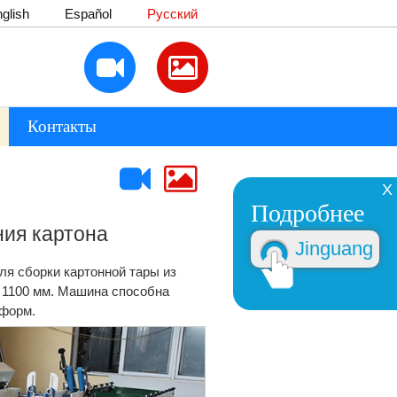
glish
Español
Русский
Контакты
X
Подробнее
ния картона
Jinguang
ля сборки картонной тары из
о 1100 мм. Машина способна
 форм.