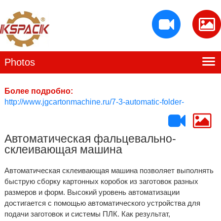
Photos
Главная
Baiying Профиль
Более подробно:
http://www.jgcartonmachine.ru/7-3-automatic-folder-
Производственный потенциал
gluer/226685
Продукция
Автоматическая фальцевально-
склеивающая машина
Контакты
Автоматическая склеивающая машина позволяет выполнять
быструю сборку картонных коробок из заготовок разных
размеров и форм. Высокий уровень автоматизации
достигается с помощью автоматического устройства для
подачи заготовок и системы ПЛК. Как результат,