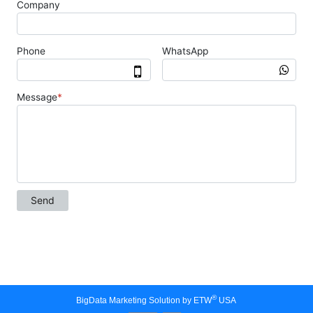
®
BigData Marketing Solution by ETW
USA