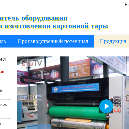
En
итель оборудования
я изготовления картонной тары
иль
Производственный потенциал
Продукция
ии
ная
а
анок
Play
я