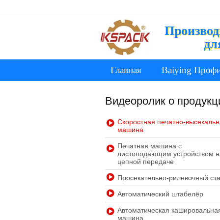
Производ
дл
Главная
Baiying Проф
Видеоролик о продукц
Скоростная печатно-высекаль
машина
Печатная машина с
листоподающим устройством н
цепной передаче
Просекательно-рилевочный ст
Автоматический штабелёр
Автоматическая кашировальна
машина