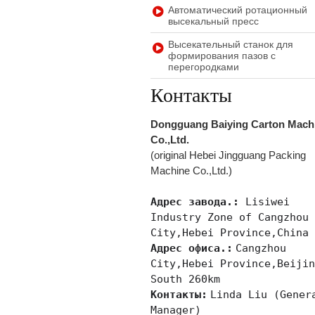
Автоматический ротационный
высекальный пресс
Высекательный станок для
формирования пазов с
перегородками
Контакты
Dongguang Baiying Carton Mach
Co.,Ltd.
(original Hebei Jingguang Packing
Machine Co.,Ltd.)
Адрес завода.:
Lisiwei
Industry Zone of Cangzhou
City,Hebei Province,Chin
Адрес офиса.:
Cangzhou
City,Hebei Province,Beiji
South 260km
Контакты:
Linda Liu (Gener
Manager)