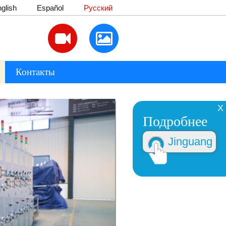
glish
Español
Русский
Контакты
X
Подробнее
Jinguang