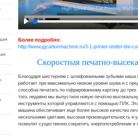
-
Play
ющая
Более подробно:
http://www.jgcartonmachine.ru/3-1-printer-slotter-die-c
ная
Скоростная печатно-высек
Благодаря шестерням с шлифованными зубьями наша 
а
работает при максимально низком уровне шума и с пр
способна печатать по гофрированному картону до трех 
того, недавно мы выпустили новую печатно-высекальн
а
инструменты которой управляются с помощью ПЛК. Эт
машина обеспечивает еще более высокое качество печ
несколькими цветами, высокая производительность и 
позволят существенно сократить энергопотребление и 