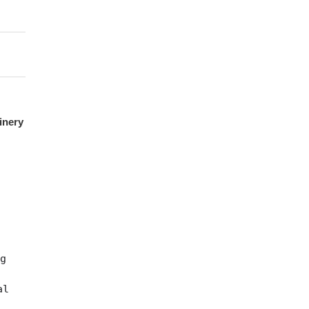
inery
a
ng
al