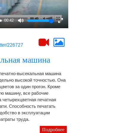
00:42
Mute
Enter
fullscreen
utter/226727
альная машина
печатно-высекальная машина
едельно высокой точностью. Она
цветов за один прогон. Кроме
ую машину, все рабочие
а четырехцветная печатная
ати. Способность печатать
удобство в эксплуатации
затраты труда.
Подробнее