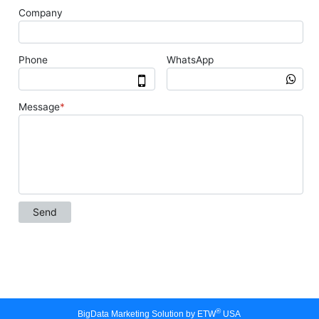
®
BigData Marketing Solution by ETW
USA